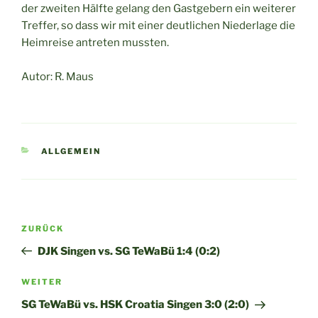
der zweiten Hälfte gelang den Gastgebern ein weiterer
Treffer, so dass wir mit einer deutlichen Niederlage die
Heimreise antreten mussten.
Autor: R. Maus
KATEGORIEN
ALLGEMEIN
Beitragsnavigation
Vorheriger
ZURÜCK
Beitrag
DJK Singen vs. SG TeWaBü 1:4 (0:2)
Nächster
WEITER
Beitrag
SG TeWaBü vs. HSK Croatia Singen 3:0 (2:0)