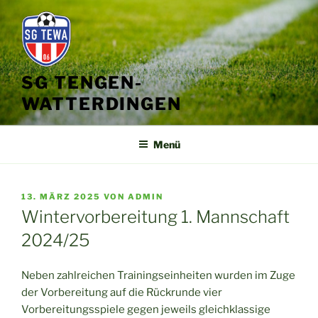
Zum
Inhalt
springen
SG TENGEN-
WATTERDINGEN
Menü
VERÖFFENTLICHT
13. MÄRZ 2025
VON
ADMIN
AM
Wintervorbereitung 1. Mannschaft
2024/25
Neben zahlreichen Trainingseinheiten wurden im Zuge
der Vorbereitung auf die Rückrunde vier
Vorbereitungsspiele gegen jeweils gleichklassige