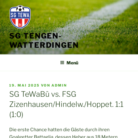
Zum
Inhalt
springen
SG TENGEN-
WATTERDINGEN
Menü
VERÖFFENTLICHT
19. MAI 2025
VON
ADMIN
AM
SG TeWaBü vs. FSG
Zizenhausen/Hindelw./Hoppet. 1:1
(1:0)
Die erste Chance hatten die Gäste durch ihren
Goalgetter Battaglia, dessen Heber aus 18 Metern