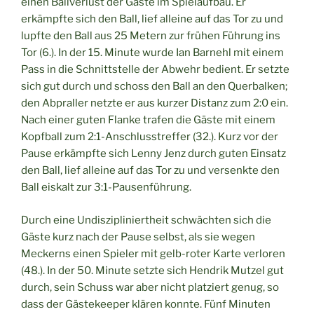
einen Ballverlust der Gäste im Spielaufbau. Er
erkämpfte sich den Ball, lief alleine auf das Tor zu und
lupfte den Ball aus 25 Metern zur frühen Führung ins
Tor (6.). In der 15. Minute wurde Ian Barnehl mit einem
Pass in die Schnittstelle der Abwehr bedient. Er setzte
sich gut durch und schoss den Ball an den Querbalken;
den Abpraller netzte er aus kurzer Distanz zum 2:0 ein.
Nach einer guten Flanke trafen die Gäste mit einem
Kopfball zum 2:1-Anschlusstreffer (32.). Kurz vor der
Pause erkämpfte sich Lenny Jenz durch guten Einsatz
den Ball, lief alleine auf das Tor zu und versenkte den
Ball eiskalt zur 3:1-Pausenführung.
Durch eine Undiszipliniertheit schwächten sich die
Gäste kurz nach der Pause selbst, als sie wegen
Meckerns einen Spieler mit gelb-roter Karte verloren
(48.). In der 50. Minute setzte sich Hendrik Mutzel gut
durch, sein Schuss war aber nicht platziert genug, so
dass der Gästekeeper klären konnte. Fünf Minuten