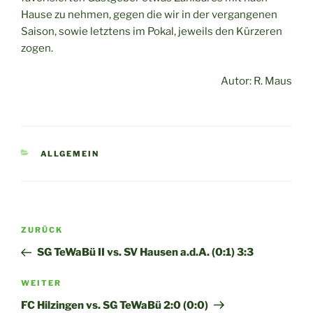
Hause zu nehmen, gegen die wir in der vergangenen
Saison, sowie letztens im Pokal, jeweils den Kürzeren
zogen.
Autor: R. Maus
KATEGORIEN
ALLGEMEIN
Beitragsnavigation
Vorheriger
ZURÜCK
Beitrag
SG TeWaBü II vs. SV Hausen a.d.A. (0:1) 3:3
Nächster
WEITER
Beitrag
FC Hilzingen vs. SG TeWaBü 2:0 (0:0)