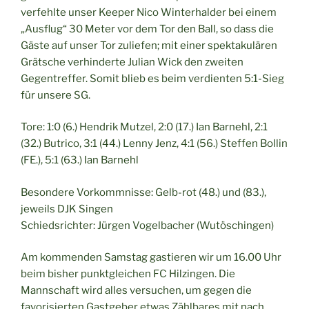
verfehlte unser Keeper Nico Winterhalder bei einem
„Ausflug“ 30 Meter vor dem Tor den Ball, so dass die
Gäste auf unser Tor zuliefen; mit einer spektakulären
Grätsche verhinderte Julian Wick den zweiten
Gegentreffer. Somit blieb es beim verdienten 5:1-Sieg
für unsere SG.
Tore: 1:0 (6.) Hendrik Mutzel, 2:0 (17.) Ian Barnehl, 2:1
(32.) Butrico, 3:1 (44.) Lenny Jenz, 4:1 (56.) Steffen Bollin
(FE.), 5:1 (63.) Ian Barnehl
Besondere Vorkommnisse: Gelb-rot (48.) und (83.),
jeweils DJK Singen
Schiedsrichter: Jürgen Vogelbacher (Wutöschingen)
Am kommenden Samstag gastieren wir um 16.00 Uhr
beim bisher punktgleichen FC Hilzingen. Die
Mannschaft wird alles versuchen, um gegen die
favorisierten Gastgeber etwas Zählbares mit nach