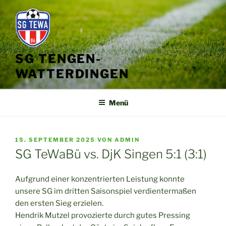
Zum
Inhalt
springen
SG TENGEN-
WATTERDINGEN
Menü
VERÖFFENTLICHT
15. SEPTEMBER 2025
VON
ADMIN
AM
SG TeWaBü vs. DjK Singen 5:1 (3:1)
Aufgrund einer konzentrierten Leistung konnte
unsere SG im dritten Saisonspiel verdientermaßen
den ersten Sieg erzielen.
Hendrik Mutzel provozierte durch gutes Pressing