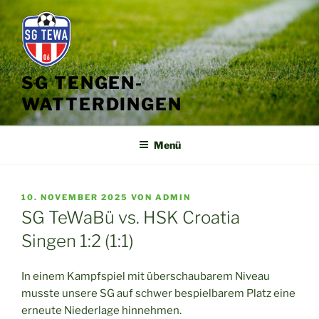
Zum
Inhalt
springen
SG TENGEN-
WATTERDINGEN
Menü
VERÖFFENTLICHT
10. NOVEMBER 2025
VON
ADMIN
AM
SG TeWaBü vs. HSK Croatia
Singen 1:2 (1:1)
In einem Kampfspiel mit überschaubarem Niveau
musste unsere SG auf schwer bespielbarem Platz eine
erneute Niederlage hinnehmen.