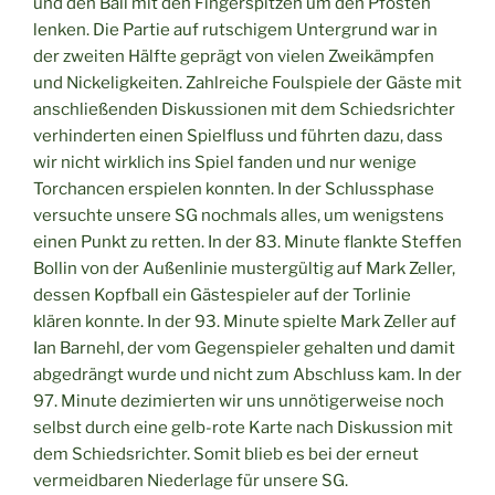
und den Ball mit den Fingerspitzen um den Pfosten
lenken. Die Partie auf rutschigem Untergrund war in
der zweiten Hälfte geprägt von vielen Zweikämpfen
und Nickeligkeiten. Zahlreiche Foulspiele der Gäste mit
anschließenden Diskussionen mit dem Schiedsrichter
verhinderten einen Spielfluss und führten dazu, dass
wir nicht wirklich ins Spiel fanden und nur wenige
Torchancen erspielen konnten. In der Schlussphase
versuchte unsere SG nochmals alles, um wenigstens
einen Punkt zu retten. In der 83. Minute flankte Steffen
Bollin von der Außenlinie mustergültig auf Mark Zeller,
dessen Kopfball ein Gästespieler auf der Torlinie
klären konnte. In der 93. Minute spielte Mark Zeller auf
Ian Barnehl, der vom Gegenspieler gehalten und damit
abgedrängt wurde und nicht zum Abschluss kam. In der
97. Minute dezimierten wir uns unnötigerweise noch
selbst durch eine gelb-rote Karte nach Diskussion mit
dem Schiedsrichter. Somit blieb es bei der erneut
vermeidbaren Niederlage für unsere SG.