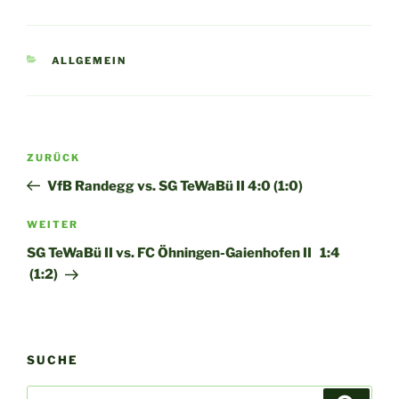
KATEGORIEN
ALLGEMEIN
Beitragsnavigation
Vorheriger
ZURÜCK
Beitrag
VfB Randegg vs. SG TeWaBü II 4:0 (1:0)
Nächster
WEITER
Beitrag
SG TeWaBü II vs. FC Öhningen-Gaienhofen II 1:4
(1:2)
SUCHE
Suchen