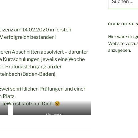
nach:
ÜBER DIESE 
-Lizenz am 14.02.2020 im ersten
Hier wäre ein g
V erfolgreich bestanden!
Website vorzus
anzugeben.
reren Abschnitten absolviert – darunter
ge Kurzschulungen, jeweils eine Woche
e Prüfungslehrgang an der
Steinbach (Baden-Baden).
wei schriftlichen Prüfungen und einer
 Platz.
TeWa ist stolz auf Dich!
… Urkunde!