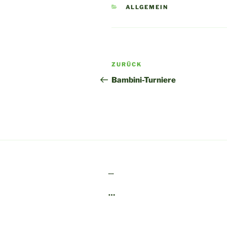
KATEGORIEN
ALLGEMEIN
Beitragsnavigation
Vorheriger
ZURÜCK
Beitrag
Bambini-Turniere
…
…