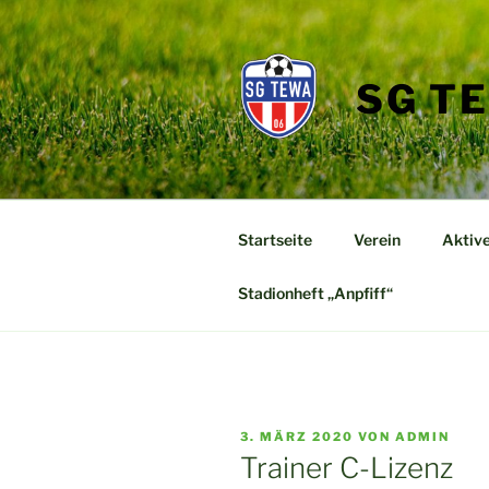
Zum
Inhalt
springen
SG T
Startseite
Verein
Aktiv
Stadionheft „Anpfiff“
VERÖFFENTLICHT
3. MÄRZ 2020
VON
ADMIN
AM
Trainer C-Lizenz