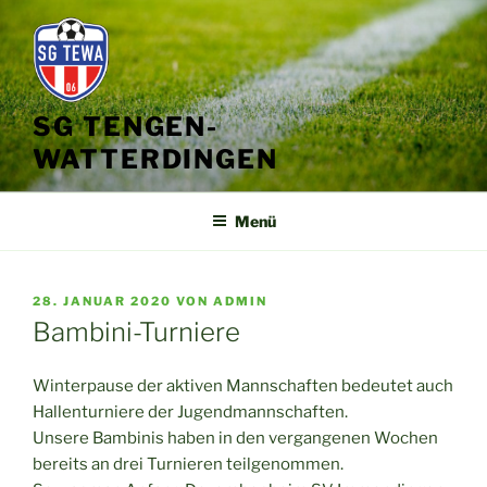
Zum
Inhalt
springen
SG TENGEN-
WATTERDINGEN
Menü
VERÖFFENTLICHT
28. JANUAR 2020
VON
ADMIN
AM
Bambini-Turniere
Winterpause der aktiven Mannschaften bedeutet auch
Hallenturniere der Jugendmannschaften.
Unsere Bambinis haben in den vergangenen Wochen
bereits an drei Turnieren teilgenommen.