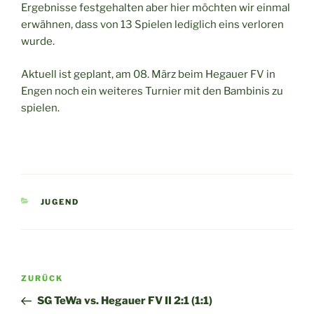
Ergebnisse festgehalten aber hier möchten wir einmal
erwähnen, dass von 13 Spielen lediglich eins verloren
wurde.
Aktuell ist geplant, am 08. März beim Hegauer FV in
Engen noch ein weiteres Turnier mit den Bambinis zu
spielen.
KATEGORIEN
JUGEND
Beitragsnavigation
Vorheriger
ZURÜCK
Beitrag
SG TeWa vs. Hegauer FV II 2:1 (1:1)