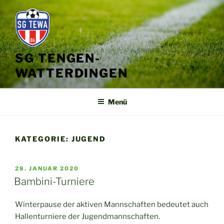
Zum
Inhalt
springen
SG TENGEN-
WATTERDINGEN
Menü
KATEGORIE:
JUGEND
VERÖFFENTLICHT
28. JANUAR 2020
AM
Bambini-Turniere
Winterpause der aktiven Mannschaften bedeutet auch
Hallenturniere der Jugendmannschaften.