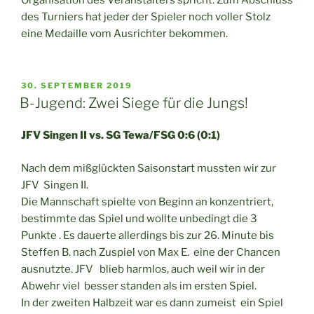
Organisation des Veranstalters spricht. Zum Abschluss
des Turniers hat jeder der Spieler noch voller Stolz
eine Medaille vom Ausrichter bekommen.
VERÖFFENTLICHT
30. SEPTEMBER 2019
AM
B-Jugend: Zwei Siege für die Jungs!
JFV Singen II vs. SG Tewa/FSG 0:6 (0:1)
Nach dem mißglückten Saisonstart mussten wir zur
JFV Singen II.
Die Mannschaft spielte von Beginn an konzentriert,
bestimmte das Spiel und wollte unbedingt die 3
Punkte . Es dauerte allerdings bis zur 26. Minute bis
Steffen B. nach Zuspiel von Max E. eine der Chancen
ausnutzte. JFV blieb harmlos, auch weil wir in der
Abwehr viel besser standen als im ersten Spiel.
In der zweiten Halbzeit war es dann zumeist ein Spiel