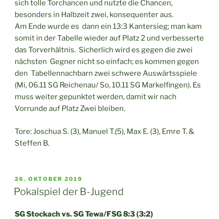
sich tolle Torchancen und nutzte die Chancen,
besonders in Halbzeit zwei, konsequenter aus.
Am Ende wurde es dann ein 13:3 Kantersieg; man kam
somit in der Tabelle wieder auf Platz 2 und verbesserte
das Torverhältnis. Sicherlich wird es gegen die zwei
nächsten Gegner nicht so einfach; es kommen gegen
den Tabellennachbarn zwei schwere Auswärtsspiele
(Mi, 06.11 SG Reichenau/ So, 10.11 SG Markelfingen). Es
muss weiter gepunktet werden, damit wir nach
Vorrunde auf Platz Zwei bleiben.
Tore: Joschua S. (3), Manuel T.(5), Max E. (3), Emre T. &
Steffen B.
VERÖFFENTLICHT
26. OKTOBER 2019
AM
Pokalspiel der B-Jugend
SG Stockach vs. SG Tewa/FSG 8:3 (3:2)