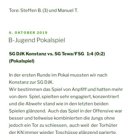
Tore: Steffen B. (3) und Manuel T.
VERÖFFENTLICHT
6. OKTOBER 2019
AM
B-Jugend Pokalspiel
SG DJK Konstanz vs. SG Tewa/FSG 1:4 (0:2)
(Pokalspiel)
In der ersten Runde im Pokal mussten wir nach
Konstanz zur SG DJK.
Wir bestimmen das Spiel von Anpfiff und hatten mehr
von dem Spiel, spielten sehr engagiert, konzentriert
und die Abwehr stand wie in den letzten beiden
Spielen glänzend. Auch das Spiel in der Offensive war
besser und teilweise kombinierten die Jungs ohne
jedoch ein Tor zu schiessen, auch weil der Torhüter
der KN immer wieder Toschüsse glänzend parierte.