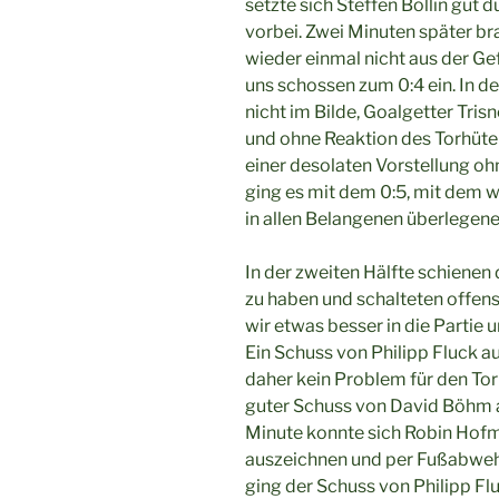
setzte sich Steffen Bollin gut 
vorbei. Zwei Minuten später bra
wieder einmal nicht aus der Ge
uns schossen zum 0:4 ein. In d
nicht im Bilde, Goalgetter Tr
und ohne Reaktion des Torhüte
einer desolaten Vorstellung o
ging es mit dem 0:5, mit dem w
in allen Belangenen überlegene
In der zweiten Hälfte schienen
zu haben und schalteten offens
wir etwas besser in die Partie 
Ein Schuss von Philipp Fluck a
daher kein Problem für den Torh
guter Schuss von David Böhm au
Minute konnte sich Robin Hofm
auszeichnen und per Fußabwehr
ging der Schuss von Philipp Fl