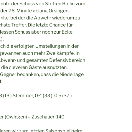
onnte der Schuss von Steffen Bollin vom
n der 76. Minute gelang Orsingen-
anke, bei der die Abwehr wiederum zu
hste Treffer. Die letzte Chance für
 dessen Schuss aber noch zur Ecke
).
ch die erfolgten Umstellungen in der
d gewannen auch mehr Zweikämpfe. In
im Abwehr- und gesamten Defensivbereich
 die cleveren Gäste ausnutzten.
m Gegner bedanken, dass die Niederlage
t.
:3 (13.) Stemmer, 0:4 (33.), 0:5 (37.)
er (Owingen) – Zuschauer: 140
en wir zum letzten Saisonspiel beim