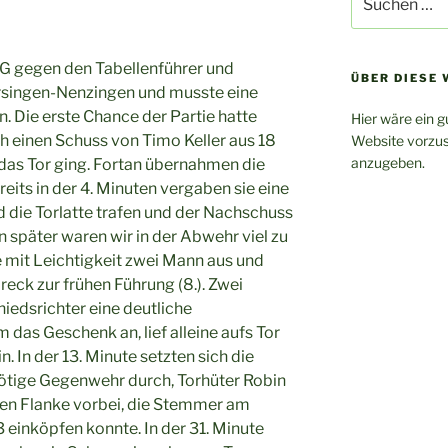
nach:
SG gegen den Tabellenführer und
ÜBER DIESE 
rsingen-Nenzingen und musste eine
. Die erste Chance der Partie hatte
Hier wäre ein g
h einen Schuss von Timo Keller aus 18
Website vorzus
anzugeben.
 das Tor ging. Fortan übernahmen die
its in der 4. Minuten vergaben sie eine
d die Torlatte trafen und der Nachschuss
n später waren wir in der Abwehr viel zu
e mit Leichtigkeit zwei Mann aus und
reck zur frühen Führung (8.). Zwei
iedsrichter eine deutliche
das Geschenk an, lief alleine aufs Tor
. In der 13. Minute setzten sich die
ötige Gegenwehr durch, Torhüter Robin
en Flanke vorbei, die Stemmer am
einköpfen konnte. In der 31. Minute