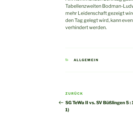
Tabellenzweiten Bodman-Ludwi
mehr Leidenschaft gezeigt wird
den Tag gelegt wird, kann even
verhindert werden.
KATEGORIEN
ALLGEMEIN
Beitragsnavigation
Vorheriger
ZURÜCK
Beitrag
SG TeWa II vs. SV Büßlingen 5 : 1
1)