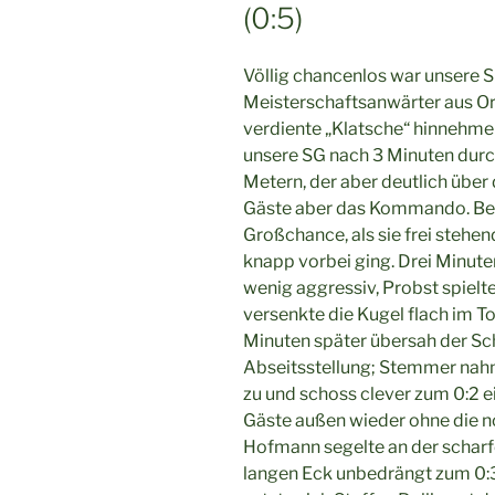
(0:5)
Völlig chancenlos war unsere 
Meisterschaftsanwärter aus O
verdiente „Klatsche“ hinnehmen
unsere SG nach 3 Minuten durc
Metern, der aber deutlich über
Gäste aber das Kommando. Bere
Großchance, als sie frei stehen
knapp vorbei ging. Drei Minute
wenig aggressiv, Probst spielt
versenkte die Kugel flach im To
Minuten später übersah der Sch
Abseitsstellung; Stemmer nahm 
zu und schoss clever zum 0:2 ein
Gäste außen wieder ohne die n
Hofmann segelte an der scharf
langen Eck unbedrängt zum 0:3 