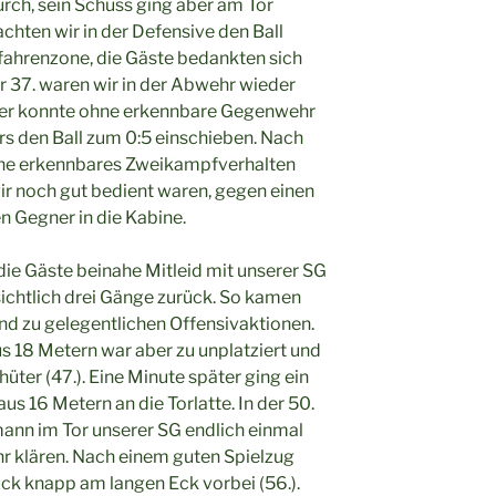
durch, sein Schuss ging aber am Tor
chten wir in der Defensive den Ball
fahrenzone, die Gäste bedankten sich
er 37. waren wir in der Abwehr wieder
isner konnte ohne erkennbare Gegenwehr
rs den Ball zum 0:5 einschieben. Nach
hne erkennbares Zweikampfverhalten
ir noch gut bedient waren, gegen einen
n Gegner in die Kabine.
 die Gäste beinahe Mitleid mit unserer SG
ichtlich drei Gänge zurück. So kamen
und zu gelegentlichen Offensivaktionen.
us 18 Metern war aber zu unplatziert und
üter (47.). Eine Minute später ging ein
s 16 Metern an die Torlatte. In der 50.
ann im Tor unserer SG endlich einmal
 klären. Nach einem guten Spielzug
uck knapp am langen Eck vorbei (56.).