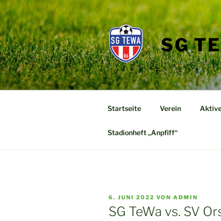
Zum
Inhalt
springen
SG T
Startseite
Verein
Aktiv
Stadionheft „Anpfiff“
VERÖFFENTLICHT
6. JUNI 2022
VON
ADMIN
AM
SG TeWa vs. SV Or