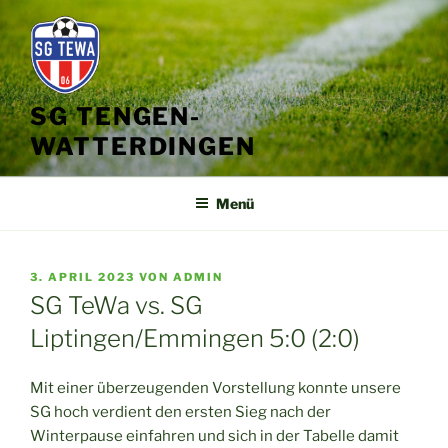
Zum
Inhalt
springen
SG TENGEN-
WATTERDINGEN
Menü
VERÖFFENTLICHT
3. APRIL 2023
VON
ADMIN
AM
SG TeWa vs. SG
Liptingen/Emmingen 5:0 (2:0)
Mit einer überzeugenden Vorstellung konnte unsere
SG hoch verdient den ersten Sieg nach der
Winterpause einfahren und sich in der Tabelle damit