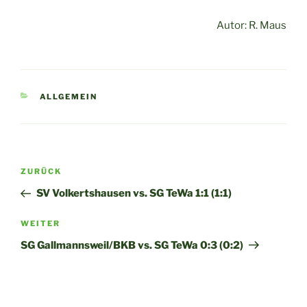
Autor: R. Maus
KATEGORIEN
ALLGEMEIN
Beitragsnavigation
Vorheriger
ZURÜCK
Beitrag
SV Volkertshausen vs. SG TeWa 1:1 (1:1)
Nächster
WEITER
Beitrag
SG Gallmannsweil/BKB vs. SG TeWa 0:3 (0:2)