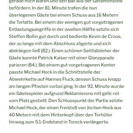
gerade noch klären und den Ball aus der Gefahrenzone
befördern. In der 81. Minute trafen die nun
überlegenen Gäste bei einem Schuss aus 16 Metern
die Torlatte. Bei einem der wenigen gut vorgetragenen
Entlastungsangriffe in der zweiten Hälfte setzte sich
Steffen Bollin gut durch und bediente Kevin de Croos,
der zu lange mit dem Abschluss zögerte und sich
abdrängen ließ (82.). Einen schönen Seitfallzieher der
Gäste konnte Patrick Kaiser mit einer Glanzparade
parieren (84.). Bei einem gut vorgetragenen Konter
passte Michael Hock in die Schnittstelle der
Abwehrkette auf Hannes Fluck, dessen Schuss knapp
am langen Pfosten vorbei ging. In der 92. Minute wurde
ein Gästespieler aufgrund Reklamierens mit gelb-rot
vom Platz gestellt. Den Schlusspunkt der Partie setzte
Michael Hock, der einen Freistoß von Jochen Hock aus
40 Metern mit dem Hinterkopf über den Torhüter
hinweg zum 5:1-Endstand in Toreck verlängerte.