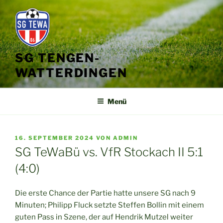
Zum
Inhalt
springen
SG TENGEN-
WATTERDINGEN
Menü
VERÖFFENTLICHT
16. SEPTEMBER 2024
VON
ADMIN
AM
SG TeWaBü vs. VfR Stockach II 5:1
(4:0)
Die erste Chance der Partie hatte unsere SG nach 9
Minuten; Philipp Fluck setzte Steffen Bollin mit einem
guten Pass in Szene, der auf Hendrik Mutzel weiter