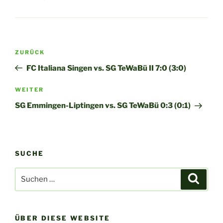
Beitragsnavigation
Vorheriger
ZURÜCK
Beitrag
FC Italiana Singen vs. SG TeWaBü II 7:0 (3:0)
Nächster
WEITER
Beitrag
SG Emmingen-Liptingen vs. SG TeWaBü 0:3 (0:1)
SUCHE
Suchen
Suche
nach:
ÜBER DIESE WEBSITE