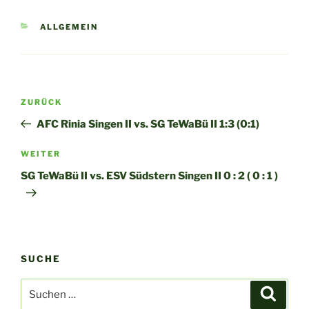
KATEGORIEN
ALLGEMEIN
Beitragsnavigation
Vorheriger
ZURÜCK
Beitrag
AFC Rinia Singen II vs. SG TeWaBü II 1:3 (0:1)
Nächster
WEITER
Beitrag
SG TeWaBü II vs. ESV Südstern Singen II 0 : 2 ( 0 : 1 )
SUCHE
Suchen
Suche
nach: