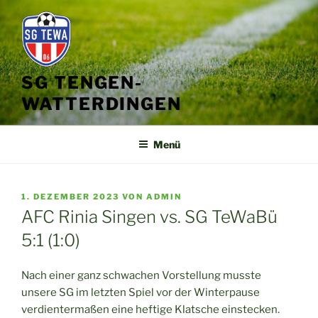
Zum
Inhalt
springen
SG TENGEN-
WATTERDINGEN
Menü
VERÖFFENTLICHT
1. DEZEMBER 2023
VON
ADMIN
AM
AFC Rinia Singen vs. SG TeWaBü
5:1 (1:0)
Nach einer ganz schwachen Vorstellung musste
unsere SG im letzten Spiel vor der Winterpause
verdientermaßen eine heftige Klatsche einstecken.