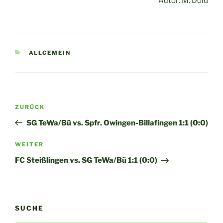
Autor: M. Dold
KATEGORIEN
ALLGEMEIN
Beitragsnavigation
Vorheriger
ZURÜCK
Beitrag
SG TeWa/Bü vs. Spfr. Owingen-Billafingen 1:1 (0:0)
Nächster
WEITER
Beitrag
FC Steißlingen vs. SG TeWa/Bü 1:1 (0:0)
SUCHE