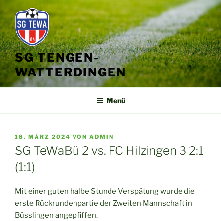
Zum
Inhalt
springen
SG TENGEN-
WATTERDINGEN
Menü
VERÖFFENTLICHT
18. MÄRZ 2024
VON
ADMIN
AM
SG TeWaBü 2 vs. FC Hilzingen 3 2:1
(1:1)
Mit einer guten halbe Stunde Verspätung wurde die
erste Rückrundenpartie der Zweiten Mannschaft in
Büsslingen angepfiffen.